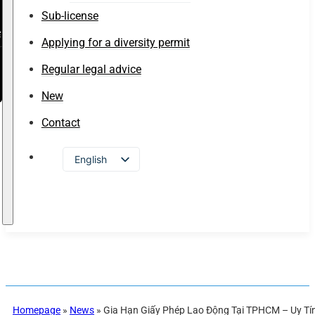
Sub-license
e
Applying for a diversity permit
Regular legal advice
New
Contact
English
Vietnamese
Russian
Japanese
Chinese
Korean
Homepage
»
News
»
Gia Hạn Giấy Phép Lao Động Tại TPHCM – Uy Tí