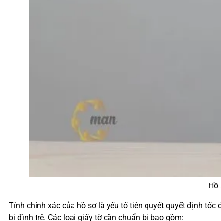
Hồ 
Tính chính xác của hồ sơ là yếu tố tiên quyết quyết định tốc
bị đình trệ. Các loại giấy tờ cần chuẩn bị bao gồm: