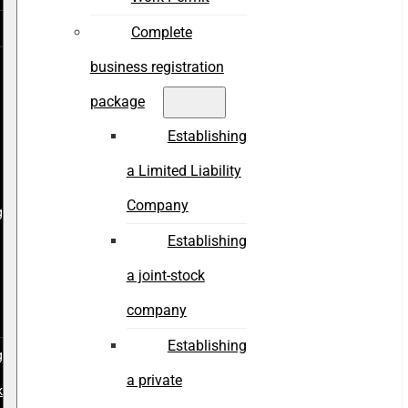
Complete
business registration
package
Establishing
a Limited Liability
Company
g
Establishing
a joint-stock
company
Establishing
g
a private
k