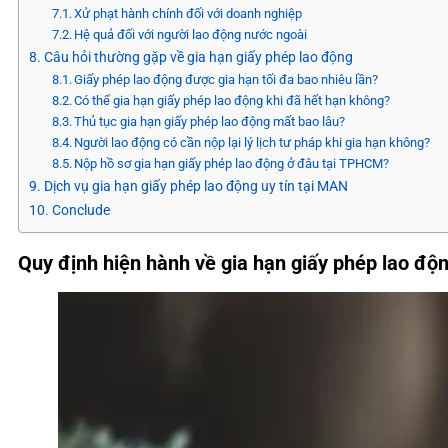
Xử phạt hành chính đối với doanh nghiệp
Hệ quả đối với người lao động nước ngoài
Câu hỏi thường gặp về gia hạn giấy phép lao động
Giấy phép lao động được gia hạn tối đa bao nhiêu lần?
Có thể gia hạn giấy phép lao động khi đã hết hạn không?
Thủ tục gia hạn giấy phép lao động mất bao lâu?
Người lao động có cần nộp lại lý lịch tư pháp khi gia hạn không?
Nộp hồ sơ gia hạn giấy phép lao động ở đâu tại TPHCM?
Dịch vụ gia hạn giấy phép lao động uy tín tại MAN
Conclude
Quy định hiện hành về gia hạn giấy phép lao độ