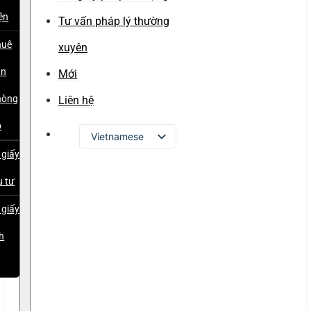
ện
Tư vấn pháp lý thường
huê
xuyên
ăn
Mới
hòng
Liên hệ
o
Vietnamese
 giấy
English
u tư
Russian
Japanese
 giấy
Chinese
h
Korean
p