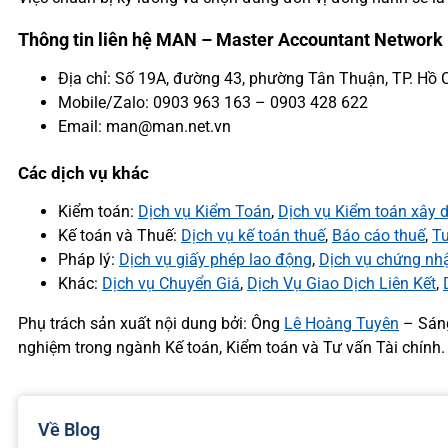
Thông tin liên hệ MAN – Master Accountant Network
Địa chỉ: Số 19A, đường 43, phường Tân Thuận, TP. Hồ 
Mobile/Zalo: 0903 963 163 – 0903 428 622
Email: man@man.net.vn
Các dịch vụ khác
Kiểm toán:
Dịch vụ Kiểm Toán
,
Dịch vụ Kiểm toán xây 
Kế toán và Thuế:
Dịch vụ kế toán thuế
,
Báo cáo thuế
,
Tư
Pháp lý:
Dịch vụ giấy phép lao động
,
Dịch vụ chứng nh
Khác:
Dịch vụ Chuyển Giá
,
Dịch Vụ Giao Dịch Liên Kết
,
Phụ trách sản xuất nội dung bởi: Ông
Lê Hoàng Tuyên
– Sáng
nghiệm trong ngành Kế toán, Kiểm toán và Tư vấn Tài chính.
Về Blog