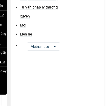
ện
Tư vấn pháp lý thường
huê
xuyên
ăn
Mới
hòng
Liên hệ
o
Vietnamese
 giấy
English
u tư
Russian
Japanese
 giấy
Chinese
h
Korean
p