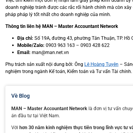
Việc tìm kiếm một đơn vị nhận làm giấy phép kinh doanh uy t
doanh nghiệp tránh được các rắc rối hành chính mà còn xây 
pháp pháp lý tốt nhất cho doanh nghiệp của mình.
Thông tin liên hệ MAN – Master Accountant Network
Địa chỉ:
Số 19A, đường 43, phường Tân Thuận, TP. Hồ 
Mobile/Zalo:
0903 963 163 – 0903 428 622
Email:
man@man.net.vn
Phụ trách sản xuất nội dung bởi: Ông
Lê Hoàng Tuyên
– Sáng
nghiệm trong ngành Kế toán, Kiểm toán và Tư vấn Tài chính.
Về Blog
MAN – Master Accountant Network
là đơn vị tư vấn chu
án đầu tư tại Việt Nam.
Với
hơn 30 năm kinh nghiệm thực tiễn trong lĩnh vực tư 