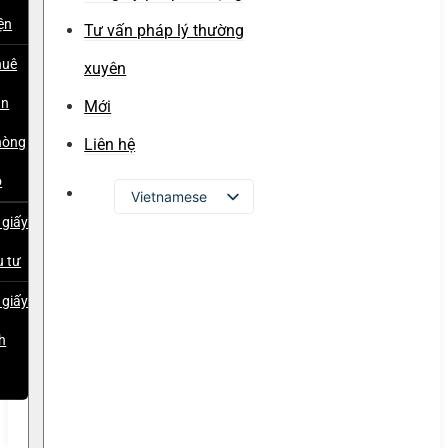
ện
Tư vấn pháp lý thường
huê
xuyên
ăn
Mới
hòng
Liên hệ
o
Vietnamese
 giấy
English
u tư
Russian
Japanese
 giấy
Chinese
h
Korean
p