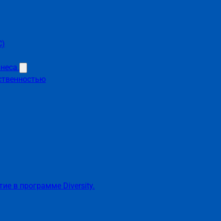
C)
неса.
тственностью
е в программе Diversity.