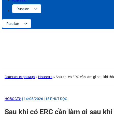
Контакт
Russian
Vietnamese
Russian
English
Vietnamese
Japanese
English
Chinese
Japanese
Korean
Chinese
Korean
Главная страница
»
Новости
»
Sau khi có ERC cần làm gì sau khi th
НОВОСТИ
| 14/05/2026 | 15 PHÚT ĐỌC
Sau khi có ERC cần làm gì sau khi