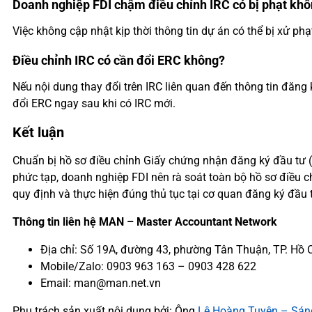
Doanh nghiệp FDI chậm điều chỉnh IRC có bị phạt kh
Việc không cập nhật kịp thời thông tin dự án có thể bị xử p
Điều chỉnh IRC có cần đổi ERC không?
Nếu nội dung thay đổi trên IRC liên quan đến thông tin đăng 
đổi ERC ngay sau khi có IRC mới.
Kết luận
Chuẩn bị hồ sơ điều chỉnh Giấy chứng nhận đăng ký đầu tư (
phức tạp, doanh nghiệp FDI nên rà soát toàn bộ hồ sơ điều c
quy định và thực hiện đúng thủ tục tại cơ quan đăng ký đầu t
Thông tin liên hệ MAN – Master Accountant Network
Địa chỉ: Số 19A, đường 43, phường Tân Thuận, TP. Hồ 
Mobile/Zalo: 0903 963 163 – 0903 428 622
Email: man@man.net.vn
Phụ trách sản xuất nội dung bởi: Ông
Lê Hoàng Tuyên – Sáng