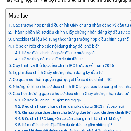
này tổng hợp chi tiết bộ hồ sơ điều chỉnh dự án đầu tư giú
Mục lục
Các trường hợp phải điều chỉnh Giấy chứng nhận đăng ký đầu tư 
Thành phần hồ sơ điều chỉnh Giấy chứng nhận đăng ký đầu tư cơ
Checklist tài liệu bổ sung theo từng trường hợp điều chỉnh cụ thể
Hồ sơ chi tiết cho các nội dung thay đổi phổ biến
Hồ sơ điều chỉnh tăng vốn đầu tư nước ngoài
Hồ sơ thay đổi địa điểm dự án đầu tư
Quy trình và thủ tục điều chỉnh IRC trực tuyến năm 2026
Lệ phí điều chỉnh Giấy chứng nhận đăng ký đầu tư
Cơ quan có thẩm quyền giải quyết hồ sơ điều chỉnh IRC
Những lỗi khiến hồ sơ điều chỉnh IRC bị yêu cầu bổ sung nhiều nh
Câu hỏi thường gặp về hồ sơ điều chỉnh Giấy chứng nhận đầu tư
Hồ sơ điều chỉnh IRC gồm những gì?
Điều chỉnh giấy chứng nhận đăng ký đầu tư (IRC) mất bao lâu?
Khi nào phải điều chỉnh chủ trương đầu tư trước khi điều chỉnh IRC
Điều chỉnh IRC tăng vốn có cần chứng minh tài chính không?
Hồ sơ điều chỉnh địa điểm dự án đầu tư gồm những gì?
Sau khi thay đổi thông tin dự án bao lâu phải điều chỉnh IRC?