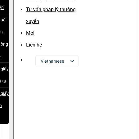
ện
Tư vấn pháp lý thường
huê
xuyên
ăn
Mới
hòng
Liên hệ
o
Vietnamese
 giấy
English
u tư
Russian
Japanese
 giấy
Chinese
h
Korean
p