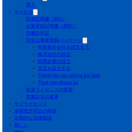
導入
サービス
投資証明書（IRC）
企業登録証明書（ERC）
労働許可証
完全な事業登録パッケージ
有限責任会社を設立する
株式会社の設立
民間企業の設立
支店を設立する
Thành lập văn phòng đại diện
Thuê văn phòng ảo
投資ライセンスの変更
営業許可の変更
サブライセンス
多様性許可証の申請
定期的な法律相談
新しい