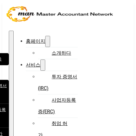
홈페이지
소개하다
다
서비스
투자 증명서
명서
(IRC)
사업자등록
등록
증(ERC)
취업 허
가
가