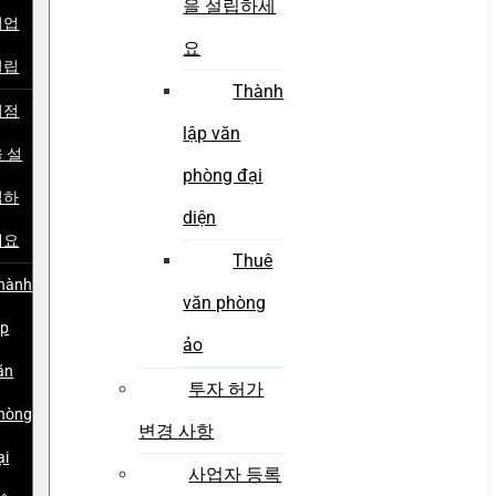
을 설립하세
기업
요
설립
Thành
지점
lập văn
 설
phòng đại
립하
diện
세요
Thuê
hành
văn phòng
ập
ảo
ăn
투자 허가
hòng
변경 사항
ại
사업자 등록