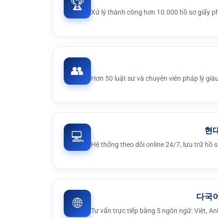
🏆
Xử lý thành công hơn 10.000 hồ sơ giấy ph
👥
Hơn 50 luật sư và chuyên viên pháp lý giàu
현
💻
Hệ thống theo dõi online 24/7, lưu trữ hồ s
다국어
🌐
Tư vấn trực tiếp bằng 5 ngôn ngữ: Việt, A