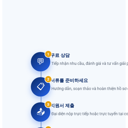
1
무료 상담
💬
Tiếp nhận nhu cầu, đánh giá và tư vấn giải
2
서류를 준비하세요
📋
Hướng dẫn, soạn thảo và hoàn thiện hồ sơ
3
지원서 제출
📤
Đại diện nộp trực tiếp hoặc trực tuyến tại