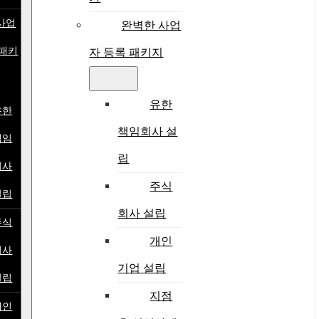
사업
완벽한 사업
 패키
자 등록 패키지
유한
유한
책임회사 설
책임
립
회사
주식
설립
회사 설립
주식
개인
회사
기업 설립
설립
지점
개인