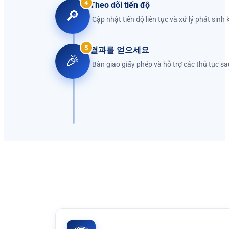
4
Theo dõi tiến độ
🔎
Cập nhật tiến độ liên tục và xử lý phát sinh k
5
결과를 얻으세요
🎉
Bàn giao giấy phép và hỗ trợ các thủ tục s