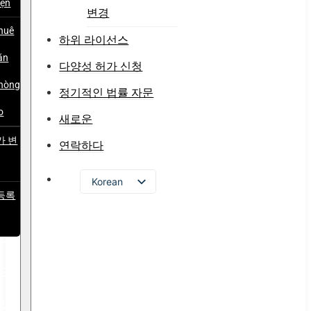
iện
변경
huê
하위 라이선스
ăn
다양성 허가 신청
hòng
정기적인 법률 자문
o
새로운
가 변
연락하다
Korean
등록
Vietnamese
English
이선
Russian
허가
Japanese
Chinese
 법