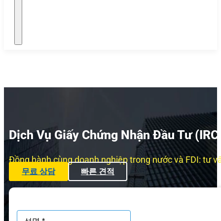
Dịch Vụ Giấy Chứng Nhận Đầu Tư (IRC)
Đồng hành cùng doanh nghiệp trong nước và FDI: tư vấn
무료 상담
빠른 견적