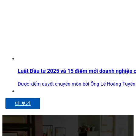
Luật Đầu tư 2025 và 15 điểm mới doanh nghiệp c
Được kiểm duyệt chuyên môn bởi Ông Lê Hoàng Tuyên 
더 보기