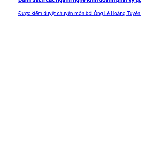
Được kiểm duyệt chuyên môn bởi Ông Lê Hoàng Tuyên 