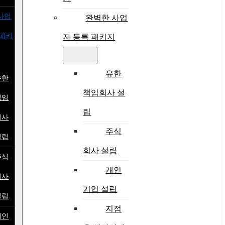
사업
완벽한 사업
 패키
자 등록 패키지
유한
유한
책임회사 설
책임
립
회사
주식
설립
회사 설립
주식
개인
회사
기업 설립
설립
지점
개인