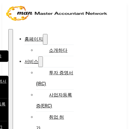
홈페이지
소개하다
다
서비스
투자 증명서
명서
(IRC)
사업자등록
등록
증(ERC)
취업 허
가
가