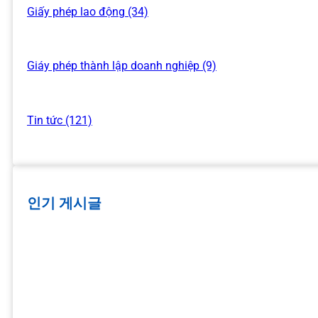
Giấy phép lao động (34)
Giáy phép thành lập doanh nghiệp (9)
Tin tức (121)
인기 게시글