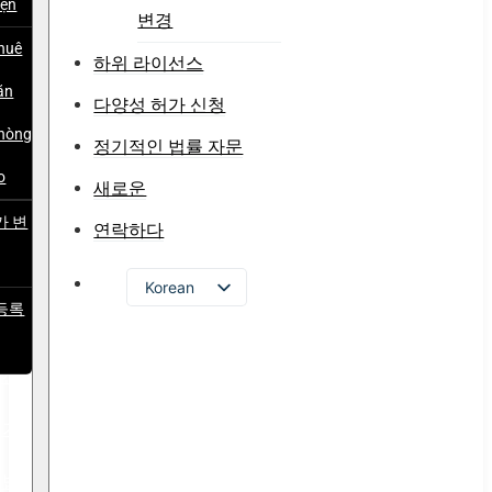
iện
변경
huê
하위 라이선스
ăn
다양성 허가 신청
hòng
정기적인 법률 자문
o
새로운
가 변
연락하다
Korean
등록
Vietnamese
English
이선
Russian
허가
Japanese
Chinese
 법