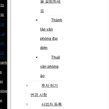
을 설립하세
기업
요
설립
Thành
지점
lập văn
 설
phòng đại
립하
diện
세요
Thuê
hành
văn phòng
ập
ảo
ăn
투자 허가
hòng
변경 사항
ại
사업자 등록