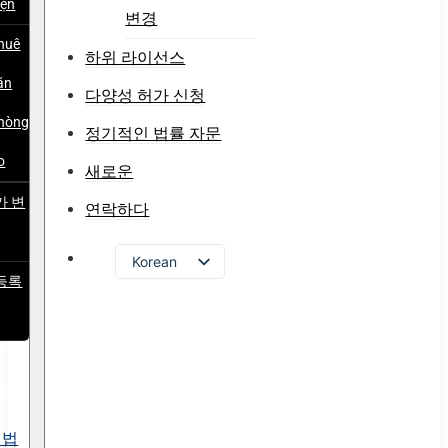
iện
변경
huê
하위 라이선스
ăn
다양성 허가 신청
hòng
정기적인 법률 자문
o
새로운
가 변
연락하다
Korean
등록
Vietnamese
English
이선
Russian
허가
Japanese
Chinese
 법