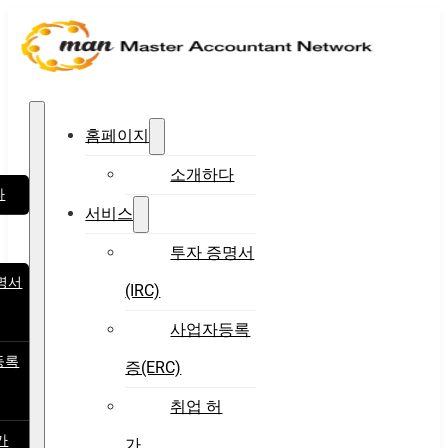
홈페이지
소개하다
다
서비스
투자 증명서
명서
(IRC)
사업자등록
등록
증(ERC)
취업 허
가
가