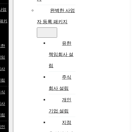
사업
완벽한 사업
 패키
자 등록 패키지
유한
유한
책임회사 설
책임
립
회사
주식
설립
회사 설립
주식
개인
회사
기업 설립
설립
지점
개인