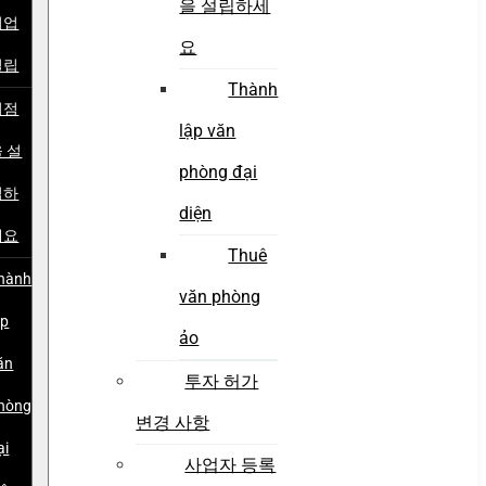
을 설립하세
기업
요
설립
Thành
지점
lập văn
 설
phòng đại
립하
diện
세요
Thuê
hành
văn phòng
ập
ảo
ăn
투자 허가
hòng
변경 사항
ại
사업자 등록