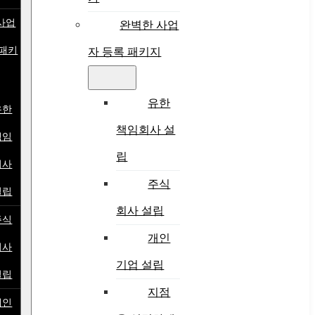
사업
완벽한 사업
 패키
자 등록 패키지
유한
유한
책임회사 설
책임
립
회사
주식
설립
회사 설립
주식
개인
회사
기업 설립
설립
지점
개인