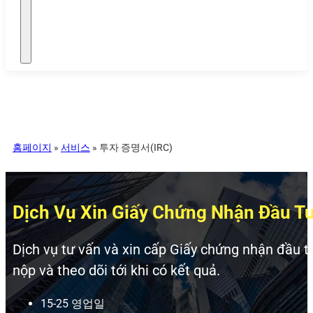
홈페이지
»
서비스
»
투자 증명서(IRC)
Dịch Vụ Xin Giấy Chứng Nhận Đầu T
Dịch vụ tư vấn và xin cấp Giấy chứng nhận đầu tư
nộp và theo dõi tới khi có kết quả.
15-25 영업일