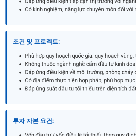
Đáp ứng điều
kiện tiếp cận thị trường với ngà
Có kinh nghiệm, năng lực
chuyên môn
đối với
조건 및 프로젝트:
Phù hợp quy hoạch quốc gia, quy hoạch vùng, t
Không thuộc ngành nghề cấm đầu tư kinh do
Đáp ứng điều kiện về môi trường, phòng cháy 
Có địa điểm thực hiện hợp pháp, phù hợp mục
Đáp ứng suất đầu tư tối thiểu trên diện tích đấ
투자 자본 요건:
Vốn đầu tư / vốn điều lệ tối thiểu theo quy đị