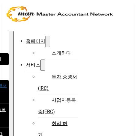
홈페이지
소개하다
다
서비스
투자 증명서
명서
(IRC)
사업자등록
등록
증(ERC)
취업 허
가
가