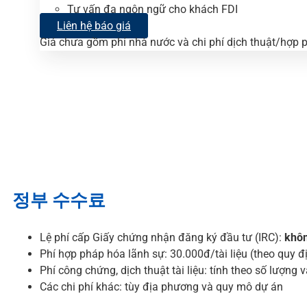
Tư vấn đa ngôn ngữ cho khách FDI
Liên hệ báo giá
Giá chưa gồm phí nhà nước và chi phí dịch thuật/hợp ph
정부 수수료
Lệ phí cấp Giấy chứng nhận đăng ký đầu tư (IRC):
khôn
Phí hợp pháp hóa lãnh sự: 30.000đ/tài liệu (theo quy 
Phí công chứng, dịch thuật tài liệu: tính theo số lượng và
Các chi phí khác: tùy địa phương và quy mô dự án