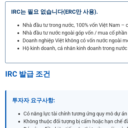
IRC는 필요 없습니다(ERC만 사용).
Nhà đầu tư trong nước, 100% vốn Việt Nam – 
Nhà đầu tư nước ngoài góp vốn / mua cổ phần v
Doanh nghiệp Việt không có vốn nước ngoài m
Hộ kinh doanh, cá nhân kinh doanh trong nước
IRC 발급 조건
투자자 요구사항:
Có năng
lực tài chính tương ứng quy mô dự á
Không thuộc đối tượng bị cấm hoặc hạn
chế đ