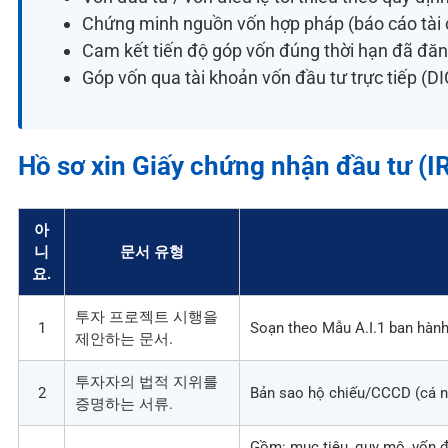
Chứng minh nguồn vốn hợp pháp (báo cáo tài c
Cam kết tiến độ góp vốn đúng thời hạn đã đăn
Góp vốn qua tài khoản vốn đầu tư trực tiếp (DI
Hồ sơ xin Giấy chứng nhận đầu tư (I
아
니
문서 유형
요.
투자 프로젝트 시행을
1
Soạn theo Mẫu A.I.1 ban hà
제안하는 문서.
투자자의 법적 지위를
2
Bản sao hộ chiếu/CCCD (cá nh
증명하는 서류.
Gồm: mục tiêu, quy mô, vốn đầ