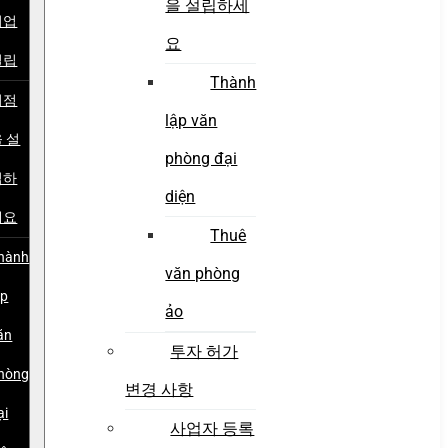
을 설립하세
기업
요
설립
Thành
지점
lập văn
 설
phòng đại
립하
diện
세요
Thuê
hành
văn phòng
ập
ảo
ăn
투자 허가
hòng
변경 사항
ại
사업자 등록