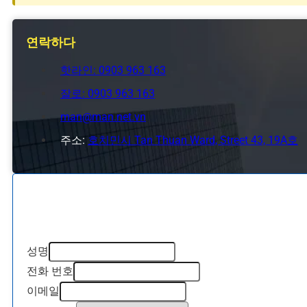
연락하다
핫라인: 0903 963 163
잘로: 0903 963 163
man@man.net.vn
주소:
호치민시 Tan Thuan Ward, Street 43, 19A호
성명
전화 번호
이메일