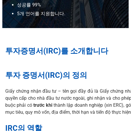
성공률 99%
5개 언어를 지원합니다.
투자증명서(IRC)를 소개합니다
투자 증명서(IRC)의 정의
Giấy chứng nhận đầu tư – tên
gọi đầy đủ là Giấy chứng n
quyền cấp cho nhà đầu
tư nước
ngoài, ghi nhận và cho phé
buộc phải
có
trước khi
thành lập doanh nghiệp
(xin ERC), g
mục tiêu,
quy mô vốn, địa
điểm, thời hạn và tiến độ thực hiện
IRC의 역할