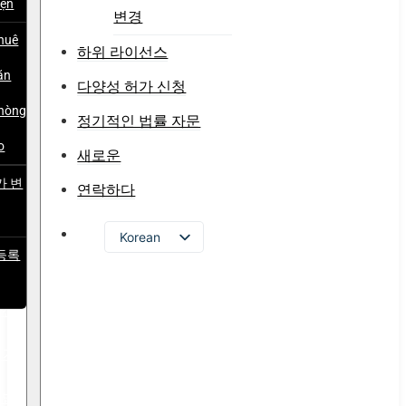
iện
변경
huê
하위 라이선스
ăn
다양성 허가 신청
hòng
정기적인 법률 자문
o
새로운
가 변
연락하다
Korean
등록
Vietnamese
English
이선
Russian
허가
Japanese
Chinese
 법