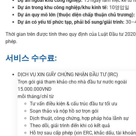
Dự án ngoài khu công nghiệp:
15 ngày làm việc kể từ 
Dự án trong khu công nghiệp/khu kinh tế:
10영업일
Dự án quy mô lớn (thuộc diện chấp thuận chủ trương):
Dự án có yếu tố phức tạp, phải bổ sung/giải trình:
30–4
Thời gian trên được tính theo quy định của Luật Đầu tư 2020,
phép.
서비스 수수료:
DỊCH VỤ XIN GIẤY CHỨNG NHẬN ĐẦU TƯ (IRC)
Trọn gói giá tham khảo cho nhà đầu tư nước ngoài
15.000.000
VND
mỗi tháng/chỉ từ
Tư vấn điều kiện & cấu trúc đầu tư tối ưu
Soạn thảo và nộp hồ sơ trọn gói
Dịch thuật, công chứng, hợp pháp hóa lãnh sự
Theo dõi, giải trình đến khi có kết quả
Hỗ trợ sau cấp phép (xin ERC, khắc dấu, tài khoả