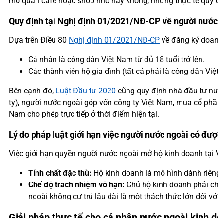
mở quán cafe hoặc shop nhỏ hay không, nhưng thực tế quy đ
Quy định tại Nghị định 01/2021/NĐ-CP về người nước
Dựa trên Điều 80
Nghị định 01/2021/NĐ-CP
về đăng ký doanh
Cá nhân là công dân Việt Nam từ đủ 18 tuổi trở lên.
Các thành viên hộ gia đình (tất cả phải là công dân Việ
Bên cạnh đó,
Luật Đầu tư 2020
cũng quy định nhà đầu tư nướ
ty), người nước ngoài góp vốn công ty Việt Nam, mua cổ phần
Nam cho phép trực tiếp ở thời điểm hiện tại.
Lý do pháp luật giới hạn việc người nước ngoài có đư
Việc giới hạn quyền người nước ngoài mở hộ kinh doanh tại 
Tính chất đặc thù:
Hộ kinh doanh là mô hình dành riêng
Chế độ trách nhiệm vô hạn:
Chủ hộ kinh doanh phải chị
ngoài không cư trú lâu dài là một thách thức lớn đối vớ
Giải pháp thực tế cho cá nhân nước ngoài kinh 