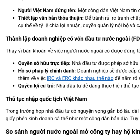
Người Việt Nam đứng tên:
Một công dân Việt Nam tin c
Thiết lập văn bản thỏa thuận:
Để tránh rủi ro tranh ch
cụ thể về tỷ lệ chia lợi nhuận, quyền quản lý nội bộ và 
Thành lập doanh nghiệp có vốn đầu tư nước ngoài (FD
Thay vì băn khoăn về việc người nước ngoài có được đứng t
Quyền sở hữu trực tiếp:
Nhà đầu tư được phép sở hữu từ
Hồ sơ pháp lý chính danh:
Doanh nghiệp sẽ được cấp đồ
thêm về việc
IRC và ERC khác nhau thế nào
để nắm rõ s
Quyền lợi cư trú:
Nhà đầu tư dễ dàng thực hiện thủ tục x
Thủ tục nhập quốc tịch Việt Nam
Trong trường hợp nhà đầu tư có nguyện vọng gắn bó lâu dài v
giấy phép kinh doanh cá thể như một công dân bản địa. Tuy nh
So sánh người nước ngoài mở công ty hay hộ ki