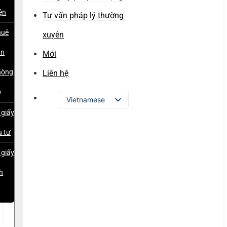
ện
Tư vấn pháp lý thường
huê
xuyên
ăn
Mới
hòng
Liên hệ
o
Vietnamese
 giấy
English
u tư
Russian
Japanese
 giấy
Chinese
h
Korean
p