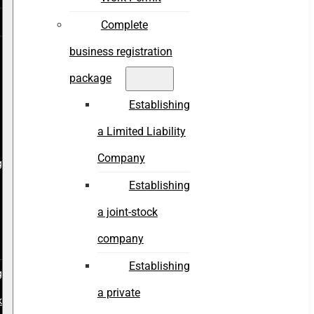
Complete
business registration
package
Establishing
a Limited Liability
Company
g
Establishing
a joint-stock
company
Establishing
g
a private
k