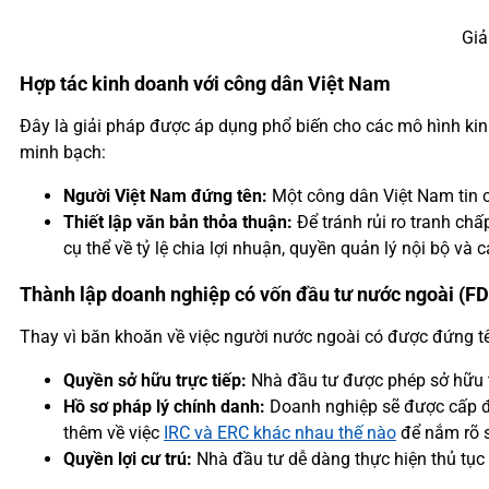
Giả
Hợp tác kinh doanh với công dân Việt Nam
Đây là giải pháp được áp dụng phổ biến cho các mô hình kin
minh bạch:
Người Việt Nam đứng tên:
Một công dân Việt Nam tin c
Thiết lập văn bản thỏa thuận:
Để tránh rủi ro tranh ch
cụ thể về tỷ lệ chia lợi nhuận, quyền quản lý nội bộ và 
Thành lập doanh nghiệp có vốn đầu tư nước ngoài (FD
Thay vì băn khoăn về việc người nước ngoài có được đứng t
Quyền sở hữu trực tiếp:
Nhà đầu tư được phép sở hữu từ
Hồ sơ pháp lý chính danh:
Doanh nghiệp sẽ được cấp đồ
thêm về việc
IRC và ERC khác nhau thế nào
để nắm rõ s
Quyền lợi cư trú:
Nhà đầu tư dễ dàng thực hiện thủ tục x