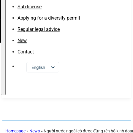
Sub-license
e
Applying for a diversity permit
Regular legal advice
New
Contact
English
Vietnamese
Russian
Japanese
Chinese
Korean
Homepage
»
News
»
Người nước ngoài có được đứng tên hộ kinh do