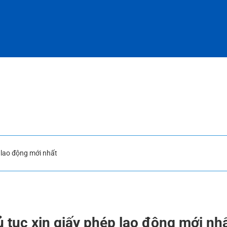
p lao động mới nhất
ủ tục xin giấy phép lao động mới nh