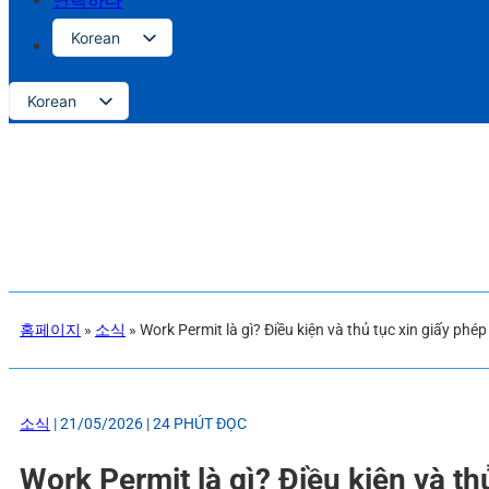
연락하다
Korean
Vietnamese
Korean
English
Vietnamese
Russian
English
Japanese
Russian
Chinese
Japanese
Chinese
홈페이지
»
소식
»
Work Permit là gì? Điều kiện và thủ tục xin giấy phé
소식
| 21/05/2026 | 24 PHÚT ĐỌC
Work Permit là gì? Điều kiện và th